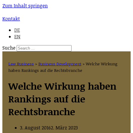
Zum Inhalt springen
Kontakt
DE
EN
Suche
Law Business
>
Business Development
>
Welche Wirkung
haben Rankings auf die Rechtsbranche
Welche Wirkung haben
Rankings auf die
Rechtsbranche
3. August 2016
2. März 2023