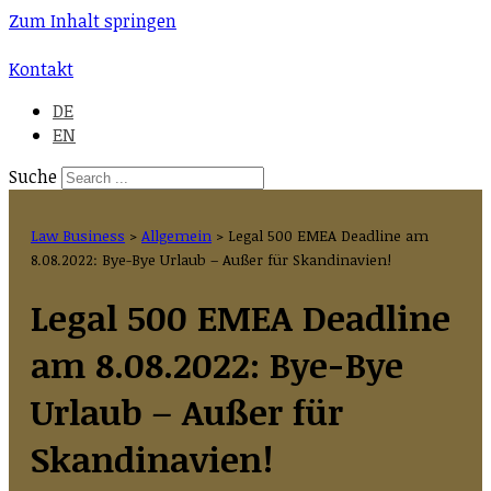
Zum Inhalt springen
Kontakt
DE
EN
Suche
Law Business
>
Allgemein
>
Legal 500 EMEA Deadline am
8.08.2022: Bye-Bye Urlaub – Außer für Skandinavien!
Legal 500 EMEA Deadline
am 8.08.2022: Bye-Bye
Urlaub – Außer für
Skandinavien!